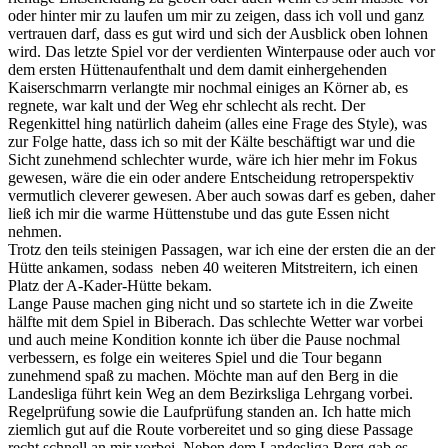
oder hinter mir zu laufen um mir zu zeigen, dass ich voll und ganz
vertrauen darf, dass es gut wird und sich der Ausblick oben lohnen
wird. Das letzte Spiel vor der verdienten Winterpause oder auch vor
dem ersten Hüttenaufenthalt und dem damit einhergehenden
Kaiserschmarrn verlangte mir nochmal einiges an Körner ab, es
regnete, war kalt und der Weg ehr schlecht als recht. Der
Regenkittel hing natürlich daheim (alles eine Frage des Style), was
zur Folge hatte, dass ich so mit der Kälte beschäftigt war und die
Sicht zunehmend schlechter wurde, wäre ich hier mehr im Fokus
gewesen, wäre die ein oder andere Entscheidung retroperspektiv
vermutlich cleverer gewesen. Aber auch sowas darf es geben, daher
ließ ich mir die warme Hüttenstube und das gute Essen nicht
nehmen.
Trotz den teils steinigen Passagen, war ich eine der ersten die an der
Hütte ankamen, sodass neben 40 weiteren Mitstreitern, ich einen
Platz der A-Kader-Hütte bekam.
Lange Pause machen ging nicht und so startete ich in die Zweite
hälfte mit dem Spiel in Biberach. Das schlechte Wetter war vorbei
und auch meine Kondition konnte ich über die Pause nochmal
verbessern, es folge ein weiteres Spiel und die Tour begann
zunehmend spaß zu machen. Möchte man auf den Berg in die
Landesliga führt kein Weg an dem Bezirksliga Lehrgang vorbei.
Regelprüfung sowie die Laufprüfung standen an. Ich hatte mich
ziemlich gut auf die Route vorbereitet und so ging diese Passage
recht schnell an mir vorbei. Neben dem Landesliga Berg gab es