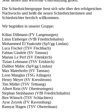
Seite stehen und wertvolle Unterstützung geben.
Die Schiedsrichtergruppe freut sich sehr über den erfolgreichen
Nachwuchs und heißt die neuen Schiedsrichterinnen und
Schiedsrichter herzlich willkommen.
Wir begrüßen in unserer Gruppe:
Kilian Dillmann (FV Langenargen)
Linus Einberger (VfB Friedrichshafen)
Mohammed El Yaakoubi (SpVgg Lindau)
Luca Fischer (TSV Fischbach)
Fabian Gindele (SV Tannau)
Marian Le Perf (SV Ettenkirch)
Tizian Lehmann (TSV Eriskirch)
Dalibor Mabic (SpVgg Lindau)
Max Maierhofer (SV Tannau)
Leon Manglus (TSG Ailingen)
Henry Meyer (SV Kressbronn)
Tim Müller (TSV Tettnang)
Albert Rein (SV Oberteuringen)
Stephan Steinhauser (VfB Friedrichshafen)
Ben Wünsch (TSV Schlachters)
Ayse Zeyrek (FV Ravensburg)
Ramyar Hagen (TSV Oberreitnau)