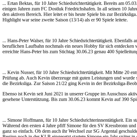
... Ertan Bektas, für 10 Jahre Schiedsrichtertätigkeit. Bereits am 05
einigen Jahren zum FC Dostluk Friedrichshafen. In all seinen 10 Jahre
den aktiven Bereich. Hier leitet er bis heute Spiele bis zur Bezirksli
Highlight war seine zweite Saison (13/14) als er 90 Spiele leitete.
... Hans-Peter Walser, für 10 Jahre Schiedsrichtertätigkeit. Ebenfall
beruflichen Laufbahn nochmals ein neues Hobby für sich entdecken wol
erreichte Hans-Peter bis zum Stichtag 30.06.23 genau 400 Spielleitun
... Kevin Nusser, für 10 Jahre Schiedsrichtertätigkeit. Mit Mitte 20 
Prüfung ab. Auch Kevin überzeuge mit guten Leistungen und wurde sc
die Bezirksliga. Zur Saison 21/22 ging Kevin in der Bezirksliga-Beo
Ebenso ist Kevin seit Juni 2021 in unserer Gruppe im Ausschuss aktiv 
gesehene Unterstützung. Bis zum 30.06.23 kommt Kevin auf 390 Spiell
... Simone Hoffmann, für 10 Jahre Schiedsrichterinnentätigkeit. Ein 
Während den ersten 4 Jahre pfiff Simone für den SV Kressbronn und le
ganz so einfach. Ob dem auch ihr Wechsel zur SG Argental geschulde
Beginn noch in der KLB eingesetzt startete Simone ein Jahr später in