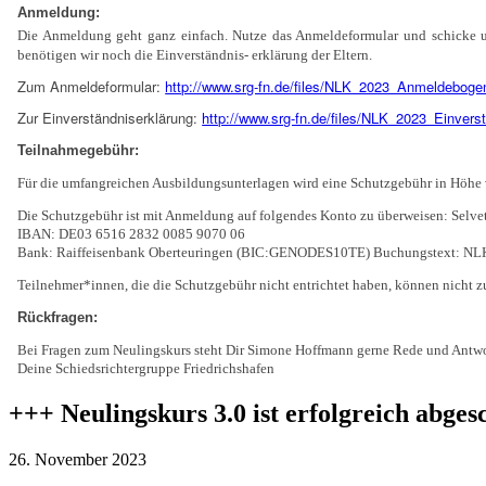
Anmeldung:
Die Anmeldung geht ganz einfach. Nutze das Anmeldeformular und schicke 
benötigen wir noch die Einverständnis- erklärung der Eltern.
Zum Anmeldeformular:
http://www.srg-fn.de/files/NLK_2023_Anmeldeboge
Zur Einverständniserklärung:
http://www.srg-fn.de/files/NLK_2023_Einverst
Teilnahmegebühr:
Für die umfangreichen Ausbildungsunterlagen wird eine Schutzgebühr in Höhe
Die Schutzgebühr ist mit Anmeldung auf folgendes Konto zu überweisen: Selve
IBAN: DE03 6516 2832 0085 9070 06
Bank: Raiffeisenbank Oberteuringen (BIC:GENODES10TE) Buchungstext: N
Teilnehmer*innen, die die Schutzgebühr nicht entrichtet haben, können nicht 
Rückfragen:
Bei Fragen zum Neulingskurs steht Dir Simone Hoffmann gerne Rede und Antwor
Deine Schiedsrichtergruppe Friedrichshafen
+++ Neulingskurs 3.0 ist erfolgreich abges
26. November 2023