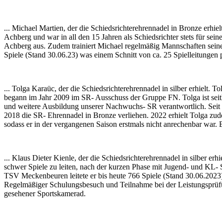
... Michael Martien, der die Schiedsrichterehrennadel in Bronze erhie
Achberg und war in all den 15 Jahren als Schiedsrichter stets für sei
Achberg aus. Zudem trainiert Michael regelmäßig Mannschaften seines
Spiele (Stand 30.06.23) was einem Schnitt von ca. 25 Spielleitungen p
... Tolga Karaüc, der die Schiedsrichterehrennadel in silber erhielt. 
begann im Jahr 2009 im SR- Ausschuss der Gruppe FN. Tolga ist seith
und weitere Ausbildung unserer Nachwuchs- SR verantwortlich. Seit 
2018 die SR- Ehrennadel in Bronze verliehen. 2022 erhielt Tolga zud
sodass er in der vergangenen Saison erstmals nicht anrechenbar war.
... Klaus Dieter Kienle, der die Schiedsrichterehrennadel in silber er
schwer Spiele zu leiten, nach der kurzen Phase mit Jugend- und KL- Sp
TSV Meckenbeuren leitete er bis heute 766 Spiele (Stand 30.06.2023) u
Regelmäßiger Schulungsbesuch und Teilnahme bei der Leistungsprüfung 
gesehener Sportskamerad.