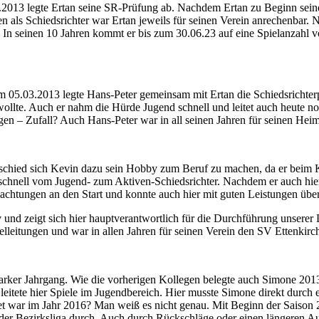
.03.2013 legte Ertan seine SR-Prüfung ab. Nachdem Ertan zu Beginn seine
n als Schiedsrichter war Ertan jeweils für seinen Verein anrechenbar. 
ga. In seinen 10 Jahren kommt er bis zum 30.06.23 auf eine Spielanzahl 
s am 05.03.2013 legte Hans-Peter gemeinsam mit Ertan die Schiedsrichte
lte. Auch er nahm die Hürde Jugend schnell und leitet auch heute noch 
gen – Zufall? Auch Hans-Peter war in all seinen Jahren für seinen Hei
entschied sich Kevin dazu sein Hobby zum Beruf zu machen, da er beim K
hnell vom Jugend- zum Aktiven-Schiedsrichter. Nachdem er auch hier 
bachtungen an den Start und konnte auch hier mit guten Leistungen üb
und zeigt sich hier hauptverantwortlich für die Durchführung unserer L
eitungen und war in allen Jahren für seinen Verein den SV Ettenkirch 
starker Jahrgang. Wie die vorherigen Kollegen belegte auch Simone 201
itete hier Spiele im Jugendbereich. Hier musste Simone direkt durch e
t war im Jahr 2016? Man weiß es nicht genau. Mit Beginn der Saison 2
 der Bezirksliga durch. Auch durch Rückschläge oder einen längeren Au