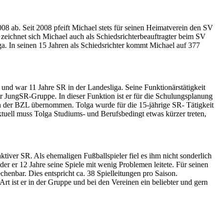
008 ab. Seit 2008 pfeift Michael stets für seinen Heimatverein den SV
, zeichnet sich Michael auch als Schiedsrichterbeauftragter beim SV
ga. In seinen 15 Jahren als Schiedsrichter kommt Michael auf 377
le und war 11 Jahre SR in der Landesliga. Seine Funktionärstätigkeit
er JungSR-Gruppe. In dieser Funktion ist er für die Schulungsplanung
n der BZL übernommen. Tolga wurde für die 15-jährige SR- Tätigkeit
tuell muss Tolga Studiums- und Berufsbedingt etwas kürzer treten,
aktiver SR. Als ehemaligen Fußballspieler fiel es ihm nicht sonderlich
der er 12 Jahre seine Spiele mit wenig Problemen leitete. Für seinen
chenbar. Dies entspricht ca. 38 Spielleitungen pro Saison.
rt ist er in der Gruppe und bei den Vereinen ein beliebter und gern