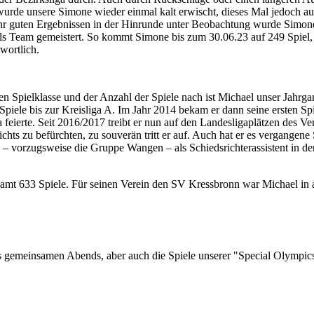
 wurde unsere Simone wieder einmal kalt erwischt, dieses Mal jedoch 
ehr guten Ergebnissen in der Hinrunde unter Beobachtung wurde Simone 
s Team gemeistert. So kommt Simone bis zum 30.06.23 auf 249 Spiel, wa
wortlich.
ellen Spielklasse und der Anzahl der Spiele nach ist Michael unser Jahrg
Spiele bis zur Kreisliga A. Im Jahr 2014 bekam er dann seine ersten Sp
ga feierte. Seit 2016/2017 treibt er nun auf den Landesligaplätzen des
chts zu befürchten, zu souverän tritt er auf. Auch hat er es vergangene
el – vorzugsweise die Gruppe Wangen – als Schiedsrichterassistent in 
esamt 633 Spiele. Für seinen Verein den SV Kressbronn war Michael in
es gemeinsamen Abends, aber auch die Spiele unserer "Special Olympic