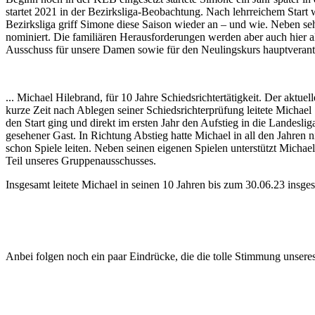
startet 2021 in der Bezirksliga-Beobachtung. Nach lehrreichem Start
Bezirksliga griff Simone diese Saison wieder an – und wie. Neben s
nominiert. Die familiären Herausforderungen werden aber auch hier al
Ausschuss für unsere Damen sowie für den Neulingskurs hauptverant
... Michael Hilebrand, für 10 Jahre Schiedsrichtertätigkeit. Der aktu
kurze Zeit nach Ablegen seiner Schiedsrichterprüfung leitete Michael 
den Start ging und direkt im ersten Jahr den Aufstieg in die Landesli
gesehener Gast. In Richtung Abstieg hatte Michael in all den Jahren ni
schon Spiele leiten. Neben seinen eigenen Spielen unterstützt Micha
Teil unseres Gruppenausschusses.
Insgesamt leitete Michael in seinen 10 Jahren bis zum 30.06.23 insg
Anbei folgen noch ein paar Eindrücke, die die tolle Stimmung unser