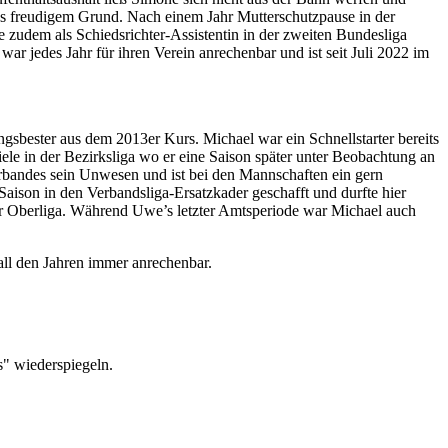
aus freudigem Grund. Nach einem Jahr Mutterschutzpause in der
zudem als Schiedsrichter-Assistentin in der zweiten Bundesliga
r jedes Jahr für ihren Verein anrechenbar und ist seit Juli 2022 im
angsbester aus dem 2013er Kurs. Michael war ein Schnellstarter bereits
iele in der Bezirksliga wo er eine Saison später unter Beobachtung an
 Verbandes sein Unwesen und ist bei den Mannschaften ein gern
 Saison in den Verbandsliga-Ersatzkader geschafft und durfte hier
der Oberliga. Während Uwe’s letzter Amtsperiode war Michael auch
 all den Jahren immer anrechenbar.
s" wiederspiegeln.