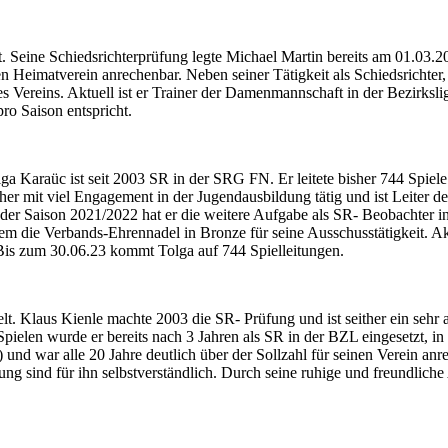
lt. Seine Schiedsrichterprüfung legte Michael Martin bereits am 01.03.2
nen Heimatverein anrechenbar. Neben seiner Tätigkeit als Schiedsrichter
 Vereins. Aktuell ist er Trainer der Damenmannschaft in der Bezirksli
ro Saison entspricht.
Tolga Karaüc ist seit 2003 SR in der SRG FN. Er leitete bisher 744 Spie
er mit viel Engagement in der Jugendausbildung tätig und ist Leiter d
der Saison 2021/2022 hat er die weitere Aufgabe als SR- Beobachter i
em die Verbands-Ehrennadel in Bronze für seine Ausschusstätigkeit. Ak
 Bis zum 30.06.23 kommt Tolga auf 744 Spielleitungen.
hielt. Klaus Kienle machte 2003 die SR- Prüfung und ist seither ein sehr 
ielen wurde er bereits nach 3 Jahren als SR in der BZL eingesetzt, in 
nd war alle 20 Jahre deutlich über der Sollzahl für seinen Verein anre
sind für ihn selbstverständlich. Durch seine ruhige und freundliche A