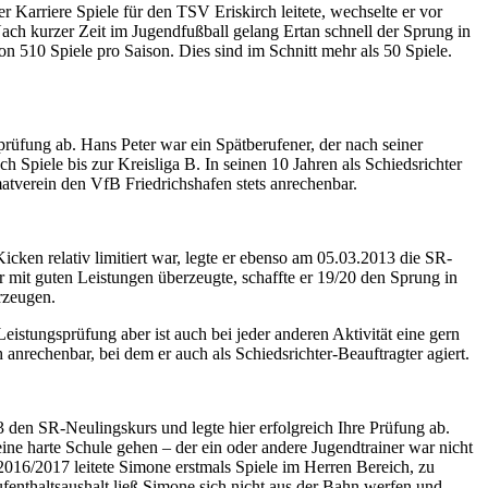
r Karriere Spiele für den TSV Eriskirch leitete, wechselte er vor
Nach kurzer Zeit im Jugendfußball gelang Ertan schnell der Sprung in
von 510 Spiele pro Saison. Dies sind im Schnitt mehr als 50 Spiele.
rprüfung ab. Hans Peter war ein Spätberufener, der nach seiner
Spiele bis zur Kreisliga B. In seinen 10 Jahren als Schiedsrichter
matverein den VfB Friedrichshafen stets anrechenbar.
icken relativ limitiert war, legte er ebenso am 05.03.2013 die SR-
mit guten Leistungen überzeugte, schaffte er 19/20 den Sprung in
erzeugen.
eistungsprüfung aber ist auch bei jeder anderen Aktivität eine gern
anrechenbar, bei dem er auch als Schiedsrichter-Beauftragter agiert.
3 den SR-Neulingskurs und legte hier erfolgreich Ihre Prüfung ab.
ine harte Schule gehen – der ein oder andere Jugendtrainer war nicht
016/2017 leitete Simone erstmals Spiele im Herren Bereich, zu
fenthaltsaushalt ließ Simone sich nicht aus der Bahn werfen und