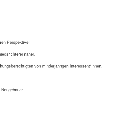
eren Perspektive!
edsrichterei näher.
ehungsberechtigten von minderjährigen Interessent*innen.
a Neugebauer.