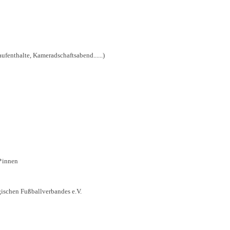
ufenthalte, Kameradschaftsabend......)
r*innen
gischen Fußballver
bandes e.V.