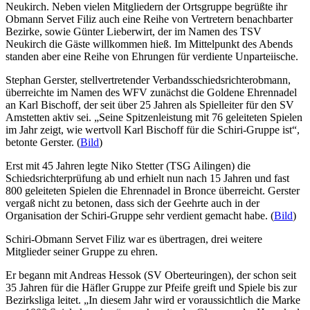
Neukirch. Neben vielen Mitgliedern der Ortsgruppe begrüßte ihr
Obmann Servet Filiz auch eine Reihe von Vertretern benachbarter
Bezirke, sowie Günter Lieberwirt, der im Namen des TSV
Neukirch die Gäste willkommen hieß. Im Mittelpunkt des Abends
standen aber eine Reihe von Ehrungen für verdiente Unparteiische.
Stephan Gerster, stellvertretender Verbandsschiedsrichterobmann,
überreichte im Namen des WFV zunächst die Goldene Ehrennadel
an Karl Bischoff, der seit über 25 Jahren als Spielleiter für den SV
Amstetten aktiv sei. „Seine Spitzenleistung mit 76 geleiteten Spielen
im Jahr zeigt, wie wertvoll Karl Bischoff für die Schiri-Gruppe ist“,
betonte Gerster. (
Bild
)
Erst mit 45 Jahren legte Niko Stetter (TSG Ailingen) die
Schiedsrichterprüfung ab und erhielt nun nach 15 Jahren und fast
800 geleiteten Spielen die Ehrennadel in Bronce überreicht. Gerster
vergaß nicht zu betonen, dass sich der Geehrte auch in der
Organisation der Schiri-Gruppe sehr verdient gemacht habe. (
Bild
)
Schiri-Obmann Servet Filiz war es übertragen, drei weitere
Mitglieder seiner Gruppe zu ehren.
Er begann mit Andreas Hessok (SV Oberteuringen), der schon seit
35 Jahren für die Häfler Gruppe zur Pfeife greift und Spiele bis zur
Bezirksliga leitet. „In diesem Jahr wird er voraussichtlich die Marke