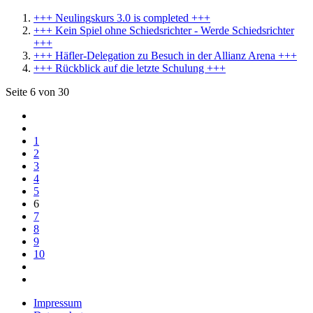
+++ Neulingskurs 3.0 is completed +++
+++ Kein Spiel ohne Schiedsrichter - Werde Schiedsrichter
+++
+++ Häfler-Delegation zu Besuch in der Allianz Arena +++
+++ Rückblick auf die letzte Schulung +++
Seite 6 von 30
1
2
3
4
5
6
7
8
9
10
Impressum