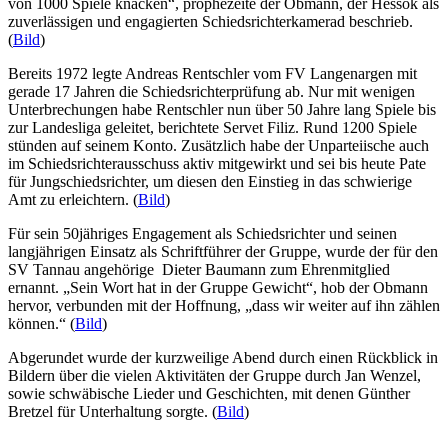
von 1000 Spiele knacken“, prophezeite der Obmann, der Hessok als
zuverlässigen und engagierten Schiedsrichterkamerad beschrieb.
(
Bild
)
Bereits 1972 legte Andreas Rentschler vom FV Langenargen mit
gerade 17 Jahren die Schiedsrichterprüfung ab. Nur mit wenigen
Unterbrechungen habe Rentschler nun über 50 Jahre lang Spiele bis
zur Landesliga geleitet, berichtete Servet Filiz. Rund 1200 Spiele
stünden auf seinem Konto. Zusätzlich habe der Unparteiische auch
im Schiedsrichterausschuss aktiv mitgewirkt und sei bis heute Pate
für Jungschiedsrichter, um diesen den Einstieg in das schwierige
Amt zu erleichtern. (
Bild
)
Für sein 50jähriges Engagement als Schiedsrichter und seinen
langjährigen Einsatz als Schriftführer der Gruppe, wurde der für den
SV Tannau angehörige Dieter Baumann zum Ehrenmitglied
ernannt. „Sein Wort hat in der Gruppe Gewicht“, hob der Obmann
hervor, verbunden mit der Hoffnung, „dass wir weiter auf ihn zählen
können.“ (
Bild
)
Abgerundet wurde der kurzweilige Abend durch einen Rückblick in
Bildern über die vielen Aktivitäten der Gruppe durch Jan Wenzel,
sowie schwäbische Lieder und Geschichten, mit denen Günther
Bretzel für Unterhaltung sorgte. (
Bild
)