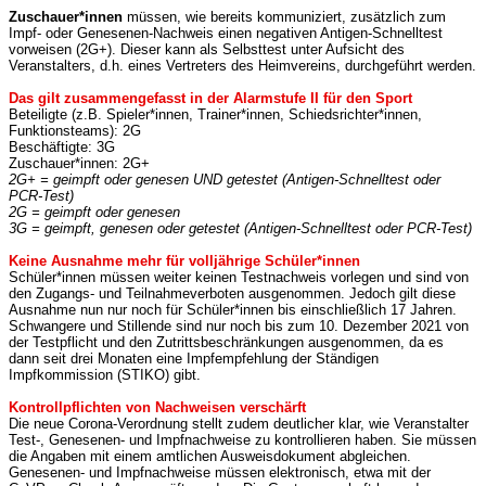
Zuschauer*innen
müssen, wie bereits kommuniziert, zusätzlich zum
Impf- oder Genesenen-Nachweis einen negativen Antigen-Schnelltest
vorweisen (2G+). Dieser kann als Selbsttest unter Aufsicht des
Veranstalters, d.h. eines Vertreters des Heimvereins, durchgeführt werden.
Das gilt zusammengefasst in der Alarmstufe II für den Sport
Beteiligte (z.B. Spieler*innen, Trainer*innen, Schiedsrichter*innen,
Funktionsteams): 2G
Beschäftigte: 3G
Zuschauer*innen: 2G+
2G+ = geimpft oder genesen UND getestet (Antigen-Schnelltest oder
PCR-Test)
2G = geimpft oder genesen
3G = geimpft, genesen oder getestet (Antigen-Schnelltest oder PCR-Test)
Keine Ausnahme mehr für volljährige Schüler*innen
Schüler*innen müssen weiter keinen Testnachweis vorlegen und sind von
den Zugangs- und Teilnahmeverboten ausgenommen. Jedoch gilt diese
Ausnahme nun nur noch für Schüler*innen bis einschließlich 17 Jahren.
Schwangere und Stillende sind nur noch bis zum 10. Dezember 2021 von
der Testpflicht und den Zutrittsbeschränkungen ausgenommen, da es
dann seit drei Monaten eine Impfempfehlung der Ständigen
Impfkommission (STIKO) gibt.
Kontrollpflichten von Nachweisen verschärft
Die neue Corona-Verordnung stellt zudem deutlicher klar, wie Veranstalter
Test-, Genesenen- und Impfnachweise zu kontrollieren haben. Sie müssen
die Angaben mit einem amtlichen Ausweisdokument abgleichen.
Genesenen- und Impfnachweise müssen elektronisch, etwa mit der