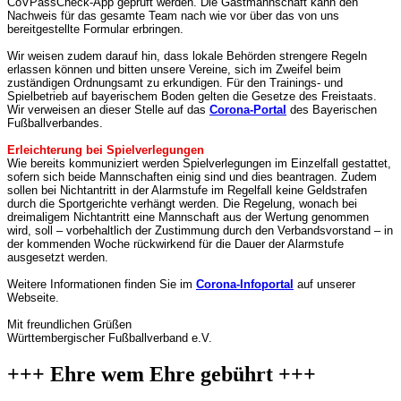
CoVPassCheck-App geprüft werden. Die Gastmannschaft kann den
Nachweis für das gesamte Team nach wie vor über das von uns
bereitgestellte Formular erbringen.
Wir weisen zudem darauf hin, dass lokale Behörden strengere Regeln
erlassen können und bitten unsere Vereine, sich im Zweifel beim
zuständigen Ordnungsamt zu erkundigen. Für den Trainings- und
Spielbetrieb auf bayerischem Boden gelten die Gesetze des Freistaats.
Wir verweisen an dieser Stelle auf das
Corona-Portal
des Bayerischen
Fußballverbandes.
Erleichterung bei Spielverlegungen
Wie bereits kommuniziert werden Spielverlegungen im Einzelfall gestattet,
sofern sich beide Mannschaften einig sind und dies beantragen. Zudem
sollen bei Nichtantritt in der Alarmstufe im Regelfall keine Geldstrafen
durch die Sportgerichte verhängt werden. Die Regelung, wonach bei
dreimaligem Nichtantritt eine Mannschaft aus der Wertung genommen
wird, soll – vorbehaltlich der Zustimmung durch den Verbandsvorstand – in
der kommenden Woche rückwirkend für die Dauer der Alarmstufe
ausgesetzt werden.
Weitere Informationen finden Sie im
Corona-Infoportal
auf unserer
Webseite.
Mit freundlichen Grüßen
Württembergischer Fußballverband e.V.
+++ Ehre wem Ehre gebührt +++