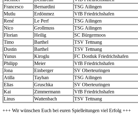
Francesco
Bernardini
TSG Ailingen
Mutlu
Erdönmez
VfB Friedrichshafen
René
Le Perf
TSG Ailingen
Nico
Grollmuss
TSG Ailingen
Florian
Heilig
SC Bürgermoos
Timo
Barthel
TSV Tettnang
Dustin
Barthel
TSV Tettnang
Yunus
Kiroglu
FC Dostluk Friedrichshafen
Philipp
Meier
VfB Friedrichshafen
Jona
Einberger
SV Oberteuringen
Atilla
Tayhan
TSG Ailingen
Elias
Gruschka
SV Oberteuringen
Kai
Zimmermann
VfB Friedrichshafen
Linus
Wattenbach
TSV Tettnang
+++ Wir wünschen Euch bei euren Spielleitungen viel Erfolg +++