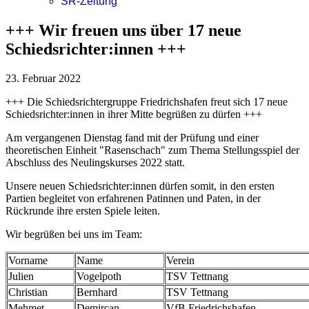
SR-Zeitung
+++ Wir freuen uns über 17 neue
Schiedsrichter:innen +++
23. Februar 2022
+++ Die Schiedsrichtergruppe Friedrichshafen freut sich 17 neue
Schiedsrichter:innen in ihrer Mitte begrüßen zu dürfen +++
Am vergangenen Dienstag fand mit der Prüfung und einer
theoretischen Einheit "Rasenschach" zum Thema Stellungsspiel der
Abschluss des Neulingskurses 2022 statt.
Unsere neuen Schiedsrichter:innen dürfen somit, in den ersten
Partien begleitet von erfahrenen Patinnen und Paten, in der
Rückrunde ihre ersten Spiele leiten.
Wir begrüßen bei uns im Team:
Vorname
Name
Verein
Julien
Vogelpoth
TSV Tettnang
Christian
Bernhard
TSV Tettnang
Mehmet
Demircan
VfB Friedrichshafen