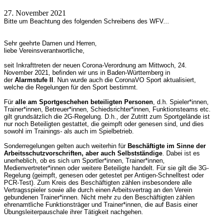
27. November 2021
Bitte um Beachtung des folgenden Schreibens des WFV...
Sehr geehrte Damen und Herren,
liebe Vereinsverantwortliche,
seit Inkrafttreten der neuen Corona-Verordnung am Mittwoch, 24.
November 2021, befinden wir uns in Baden-Württemberg in
der
Alarmstufe II
. Nun wurde auch die CoronaVO Sport aktualisiert,
welche die Regelungen für den Sport bestimmt.
Für
alle am Sportgeschehen beteiligten Personen
, d.h. Spieler*innen,
Trainer*innen, Betreuer*innen, Schiedsrichter*innen, Funktionsteams etc.
gilt grundsätzlich die 2G-Regelung. D.h., der Zutritt zum Sportgelände ist
nur noch Beteiligten gestattet, die geimpft oder genesen sind, und dies
sowohl im Trainings- als auch im Spielbetrieb.
Sonderregelungen gelten auch weiterhin für
Beschäftigte im Sinne der
Arbeitsschutzvorschriften, aber auch Selbstständige
. Dabei ist es
unerheblich, ob es sich um Sportler*innen, Trainer*innen,
Medienvertreter*innen oder weitere Beteiligte handelt. Für sie gilt die 3G-
Regelung (geimpft, genesen oder getestet per Antigen-Schnelltest oder
PCR-Test). Zum Kreis des Beschäftigten zählen insbesondere alle
Vertragsspieler sowie alle durch einen Arbeitsvertrag an den Verein
gebundenen Trainer*innen. Nicht mehr zu den Beschäftigten zählen
ehrenamtliche Funktionsträger und Trainer*innen, die auf Basis einer
Übungsleiterpauschale ihrer Tätigkeit nachgehen.